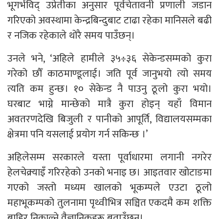
भूगर्भविद् उप्रेतीका अनुसार पूर्वचेतावनी प्रणाली जडान
गरिएको अवस्थामा केन्द्रबिन्दुबाट टाढा रहेका मानिसले बढी
र नजिक रहेकाले थोरै समय पाउँछन्।
उनले भने, ‘अहिले हामीले ३५÷३६ सेकेन्डसम्मको कुरा
गरेको छौँ काठमाण्डूलाई। जति पूर्व जानुभयो त्यो समय
त्यति कम हुन्छ। १० सेकेन्ड नै पाउनु ठूलो कुरा भयो।
घरबाट भाग्ने मान्छेको मात्रै कुरा होइन् यहाँ विमान
अवतरणदेखि बिजुली र पानीको आपूर्ति, विद्यालयसम्मका
क्षेत्रमा पनि यसलाई प्रयोग गर्न सकिन्छ ।’
अहिलेसम्म सरकारले यस्ता पूर्वाधारमा लगानी नगरेर
हेलचेक्र्याइँ गरिरहेको उनको भनाइ छ। आइतवार खोटाङमा
गएको जस्तो मध्यम खालको भूकम्पले एउटा ठूलो
महाभूकम्पको तुलनामा पृथ्वीभित्र सञ्चित एकदमै कम शक्ति
बाहिर निकाल्ने वैज्ञानिकहरू बताउँछन्।