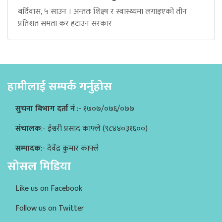
बर्दिवास, ५ साउन । अन्ततः शिक्ष्ष र स्वास्थ्यमा लगाइएको तीन
प्रतिशत समता कर हटाउन सरकार
हामीलाई सम्पर्क गर्नुहोस
सुचना बिभाग दर्ता नं
:- १७०७/०७६/०७७
संचालक
:- ईश्वरी प्रसाद काफ्ले (९८४४०३१६००)
सम्पादक
:- देवेंद्र कुमार काफ्ले
सोसल मिडिया
Like us on Facebook
Follow us on Twitter