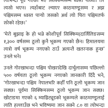
त्योभन्दा पूर्व गएको भए सिक्किमसम्मै ध्वस्त पार्थ्यो। तर
त्यसो भएन। त्यहाँबाट ल्याएर काठमाण्डूसम्म र अझ
पश्चिमसम्म ध्वस्त पार्‍यो जसको अर्थ त्यो चिरा पश्चिमतर्फ
सरेको रहेछ।’
‘मेरो बुझाइ के हो भन्ने कोशीपूर्व सिक्किम(दार्जिलिङसम्म
१,३०० वर्षसम्म ठूलो कुनै भूकम्प गएको छैन। हिमालयमा
त्यत्रो वर्ष भूकम्प नगएको ठाउँ अत्यन्तै खतरनाक हुन्छ’
उनले भने।
उनले गोरखाभन्दा पश्चिम पोखरादेखि दार्चुलासम्म पछिल्लो
५०० वर्षयता ठूलो भूकम्प नगएको जानकारी दिँदै भने,
‘गोरखाभन्दा पश्चिम नेपालभरि कहीँ पनि ठूलो भूकम्प जान
सक्छ। पूर्वमा सिक्किमसम्म ठूलो भूकम्प जान सक्छ।
खोटाङमा गएको ६ म्याग्निट्यूडको भूकम्पले काठमाण्डूलाई
त्यति हल्लाउँछ भने भविष्यमा जान सक्ने ८.० वा त्योभन्दा