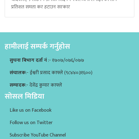
प्रतिशत समता कर हटाउन सरकार
हामीलाई सम्पर्क गर्नुहोस
सुचना बिभाग दर्ता नं
:- १७०७/०७६/०७७
संचालक
:- ईश्वरी प्रसाद काफ्ले (९८४४०३१६००)
सम्पादक
:- देवेंद्र कुमार काफ्ले
सोसल मिडिया
Like us on Facebook
Follow us on Twitter
Subscribe YouTube Channel