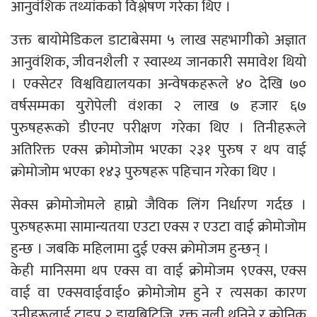
आनुवंशिक तथ्यांकको विश्लेषण गरेका थिए ।
उक्त बायोमेडिकल डाटाबेसमा ५ लाख सहभागीको अज्ञात
आनुवंशिक, जीवनशैली र स्वास्थ्य जानकारी समावेश थियो
। एक्सेटर विश्वविद्यालयका अन्वेषकहरूले ४० देखि ७०
वर्षसम्मका युरोपेली वंशका २ लाख ७ हजार ६७
पुरुषहरूको डीएनए परीक्षण गरेका थिए । तिनीहरूले
अतिरिक्त एक्स क्रोमोजोम भएका २३१ पुरुष र थप वाई
क्रोमोजोम भएका १४३ पुरुषहरू पहिचान गरेका थिए ।
सेक्स क्रोमोजोमले हाम्रो जैविक लिंग निर्धारण गर्दछ ।
पुरुषहरूमा सामान्यतया एउटा एक्स र एउटा वाई क्रोमोजोम
हुन्छ । जबकि महिलामा दुई एक्स क्रोमोजम हुन्छन् ।
केही मानिसमा थप एक्स वा वाई क्रोमोजम ९एक्स, एक्स
वाई वा एक्सवाईवाई० क्रोमोजोम हुने र त्यसका कारण
उनीहरूलाई टाइप २ डायबिटिजि, रक्त नली थुनिने र क्रोनिक