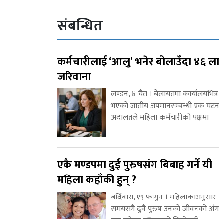
संबन्धित
कर्मचारीलाई ‘आलु’ भनेर बोलाउँदा ४६ ल
जरिवाना
लण्डन, ४ चैत । बेलायतमा कार्यालयभित्र
भएको जातीय अपमानसम्बन्धी एक घटन
अदालतले महिला कर्मचारीको पक्षमा
एकै मण्डपमा दुई पुरुषसंग बिबाह गर्ने यी
महिला कहाँकी हुन् ?
बर्दिवास, १९ फागुन । महिलाकाअनुसार
समयसंगै दुवै पुरुष उनको जीवनको अंग