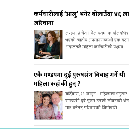
कर्मचारीलाई ‘आलु’ भनेर बोलाउँदा ४६ ल
जरिवाना
लण्डन, ४ चैत । बेलायतमा कार्यालयभित्र
भएको जातीय अपमानसम्बन्धी एक घटन
अदालतले महिला कर्मचारीको पक्षमा
एकै मण्डपमा दुई पुरुषसंग बिबाह गर्ने यी
महिला कहाँकी हुन् ?
बर्दिवास, १९ फागुन । महिलाकाअनुसार
समयसंगै दुवै पुरुष उनको जीवनको अंग
मात्र बनेनन् परिवारको जिम्मेवारी