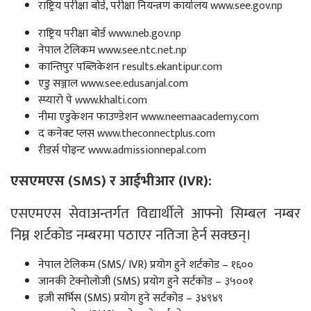
राष्ट्रिय परीक्षा बोर्ड, परीक्षा नियन्त्रण कार्यालय
www.see.gov.np
राष्ट्रिय परीक्षा बोर्ड
www.neb.gov.np
नेपाल टेलिकम
www.see.ntc.net.np
कान्तिपुर पब्लिकेशन
results.ekantipur.com
एडु सञ्जाल
www.see.edusanjal.com
स्प्यारो पे
www.khalti.com
नीमा एडुकेशन फाउण्डेशन
www.neemaacademy.com
द कनेक्ट प्लस
www.theconnectplus.com
रीडर्स पोइन्ट
www.admissionnepal.com
एसएमएस (SMS) र
आईभीआर
(IVR)
:
एसएमएस सेवाअन्तर्गत विद्यार्थीले आफ्नो सिम्बल नम्बर
निम्न शर्टकोड नम्बरमा पठाएर नतिजा हेर्न सक्छन्।
नेपाल टेलिकम (SMS/ IVR) प्रयोग हुने शर्टकोड – १६००
जानकी टेक्नोलोजी (SMS) प्रयोग हुने सर्टकोड – ३५००१
इजी सर्भिस (SMS) प्रयोग हुने सर्टकोड – ३४९४९