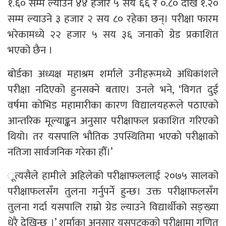
१.६० सम्म ल्याउने ४४ हजार ५ सय ६६ र ०.८० देखि १.२०
सम्म ल्याउने ३ हजार २ सय ८० रहेका छन्। परीक्षा फारम
भरेकामध्ये २२ हजार ५ सय ३६ जनाको ग्रेड प्रकाशित
भएको छैन ।
बोर्डका अध्यक्ष महाश्रम शर्माले उनीहरूमध्ये अधिकांशले
परीक्षा नदिएको हुनसक्ने बताए। उनले भने, ‘विगत दुई
वर्षमा कोभिड महामारीका कारण विद्यालयहरूले पठाएको
आन्तरिक मूल्याङ्कन अनुसार परीक्षाफल प्रकाशित गरिएको
थियो। तर यसपालि भौतिक उपस्थितिमा भएको परीक्षाको
नतिजा सार्वजनिक गरेका हौँ।’
ूत्यसैले हामीले अहिलेको परीक्षाफललाई २०७५ सालको
परीक्षाफलसँग तुलना गर्नुपर्ने हुन्छ। उक्त परीक्षाफलसँग
तुलना गर्दा यसपालि राम्रो ग्रेड ल्याउने विद्यार्थीको सङ्ख्या
धेरै देखिन्छ ।’ शर्माका अनुसार यसपटकको परीक्षामा गणित