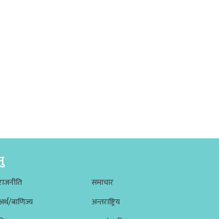
नु
राजनीति
समाचार
अर्थ/बाणिज्य
अन्तराष्ट्रिय