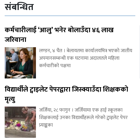
संबन्धित
कर्मचारीलाई ‘आलु’ भनेर बोलाउँदा ४६ लाख
जरिवाना
लण्डन, ४ चैत । बेलायतमा कार्यालयभित्र भएको जातीय
अपमानसम्बन्धी एक घटनामा अदालतले महिला
कर्मचारीको पक्षमा
विद्यार्थीले ट्वाइलेट पेपरद्वारा जिस्क्याउँदा शिक्षकको
मृत्यु
जर्जिया, २८ फागुन । जर्जियामा एक हाई स्कूलका
शिक्षकलाई उनका विद्यार्थीहरूले गरेको ट्वाइलेट पेपर
प्र्याङ्कका