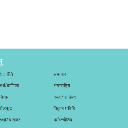
नु
राजनीति
समाचार
अर्थ/बाणिज्य
अन्तराष्ट्रिय
बिचार
कला/ साहित्य
खेलकूद
विज्ञान प्रविधि
स्थानिय खबर
धर्म/ज्योतिष