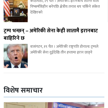
काठमाडौं, २९ चैत । अमेरिका–इरानबीच शान्ति वार्ता
निष्कर्षविहीन बनेपछि क्षेत्रीय तनाव थप चर्किने संकेत
देखिएको
ट्रम्प भन्छन् – अमेरिकी सेना केही सातामै इरानबाट
बाहिरिने छ
वासंगटन, १९ चैत । अमेरिकी राष्ट्रपति डोनाल्ड ट्रम्पले
अमेरिकी सेना दुईदेखि तीन हप्तामा इरान छाड्ने
विशेष समाचार