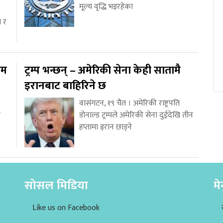
मूल्य वृद्धि भइरहेका
ो र
ाम
ट्रम्प भन्छन् – अमेरिकी सेना केही सातामै
इरानबाट बाहिरिने छ
वासंगटन, १९ चैत । अमेरिकी राष्ट्रपति
य
डोनाल्ड ट्रम्पले अमेरिकी सेना दुईदेखि तीन
हप्तामा इरान छाड्ने
सोसल मिडिया
मे
Like us on Facebook