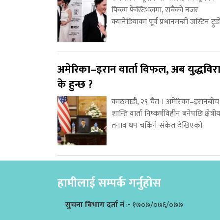
फिल्म फेस्टिभलमा, सबैको नजर
क्यानेडियाका पूर्व प्रधानमन्त्री जस्टिन ट्रुड
अमेरिका–इरान वार्ता विफल, अब युद्धविर
के हुन्छ ?
काठमाडौं, २९ चैत । अमेरिका–इरानबीच
शान्ति वार्ता निष्कर्षविहीन बनेपछि क्षेत्री
तनाव थप चर्किने संकेत देखिएको
हामीलाई सम्पर्क गर्नुहोस
सुचना बिभाग दर्ता नं
:- १७०७/०७६/०७७