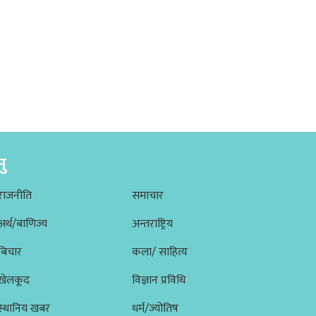
नु
राजनीति
समाचार
अर्थ/बाणिज्य
अन्तराष्ट्रिय
बिचार
कला/ साहित्य
खेलकूद
विज्ञान प्रविधि
स्थानिय खबर
धर्म/ज्योतिष