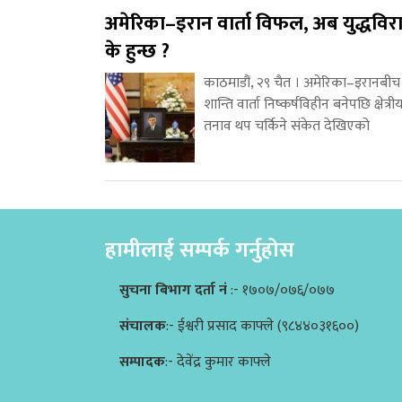
अमेरिका–इरान वार्ता विफल, अब युद्धविर
के हुन्छ ?
काठमाडौं, २९ चैत । अमेरिका–इरानबीच
शान्ति वार्ता निष्कर्षविहीन बनेपछि क्षेत्री
तनाव थप चर्किने संकेत देखिएको
हामीलाई सम्पर्क गर्नुहोस
सुचना बिभाग दर्ता नं
:- १७०७/०७६/०७७
संचालक
:- ईश्वरी प्रसाद काफ्ले (९८४४०३१६००)
सम्पादक
:- देवेंद्र कुमार काफ्ले