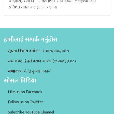
बर्दिवास, ५ साउन । अन्ततः शिक्ष्ष र स्वास्थ्यमा लगाइएको तीन
प्रतिशत समता कर हटाउन सरकार
हामीलाई सम्पर्क गर्नुहोस
सुचना बिभाग दर्ता नं
:- १७०७/०७६/०७७
संचालक
:- ईश्वरी प्रसाद काफ्ले (९८४४०३१६००)
सम्पादक
:- देवेंद्र कुमार काफ्ले
सोसल मिडिया
Like us on Facebook
Follow us on Twitter
Subscribe YouTube Channel