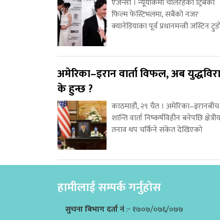
एजेन्सी । न्यूयोर्कमा चलिरहेको ट्रिबेका
फिल्म फेस्टिभलमा, सबैको नजर
क्यानेडियाका पूर्व प्रधानमन्त्री जस्टिन ट्रुड
अमेरिका–इरान वार्ता विफल, अब युद्धविर
के हुन्छ ?
काठमाडौं, २९ चैत । अमेरिका–इरानबीच
शान्ति वार्ता निष्कर्षविहीन बनेपछि क्षेत्री
तनाव थप चर्किने संकेत देखिएको
हामीलाई सम्पर्क गर्नुहोस
सुचना बिभाग दर्ता नं
:- १७०७/०७६/०७७