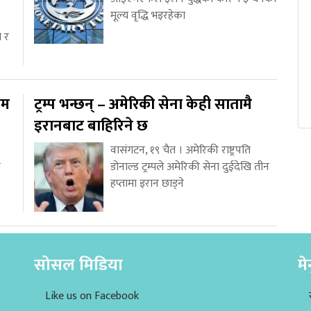
मूल्य वृद्धि भइरहेका
ो र
ाम
ट्रम्प भन्छन् – अमेरिकी सेना केही सातामै
इरानबाट बाहिरिने छ
वासंगटन, १९ चैत । अमेरिकी राष्ट्रपति
य
डोनाल्ड ट्रम्पले अमेरिकी सेना दुईदेखि तीन
हप्तामा इरान छाड्ने
सोसल मिडिया
मे
Like us on Facebook