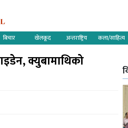
बिचार
खेलकूद
अन्तराष्ट्रिय
कला/साहित्य
 वाइडेन, क्युबामाथिको
व