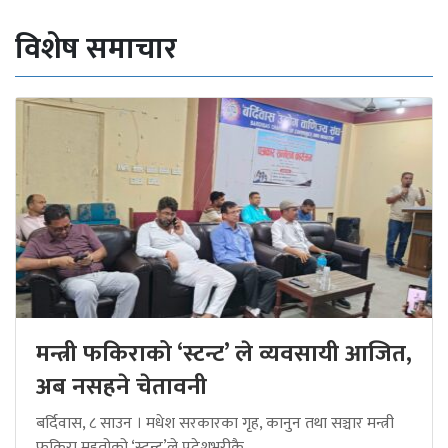
विशेष समाचार
मन्त्री फकिराको ‘स्टन्ट’ ले व्यवसायी आजित,
अब नसहने चेतावनी
बर्दिवास, ८ साउन । मधेश सरकारका गृह, कानुन तथा सञ्चार मन्त्री
फकिरा महतोको ‘स्टन्ट’ले प्रदेशभरीकै