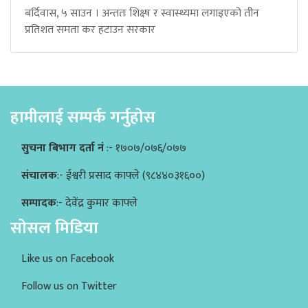
बर्दिवास, ५ साउन । अन्ततः शिक्ष्ष र स्वास्थ्यमा लगाइएको तीन
प्रतिशत समता कर हटाउन सरकार
हामीलाई सम्पर्क गर्नुहोस
सुचना बिभाग दर्ता नं
:- १७०७/०७६/०७७
संचालक
:- ईश्वरी प्रसाद काफ्ले (९८४४०३१६००)
सम्पादक
:- देवेंद्र कुमार काफ्ले
सोसल मिडिया
Like us on Facebook
Follow us on Twitter