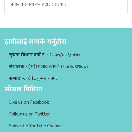
प्रतिशत समता कर हटाउन सरकार
हामीलाई सम्पर्क गर्नुहोस
सुचना बिभाग दर्ता नं
:- १७०७/०७६/०७७
संचालक
:- ईश्वरी प्रसाद काफ्ले (९८४४०३१६००)
सम्पादक
:- देवेंद्र कुमार काफ्ले
सोसल मिडिया
Like us on Facebook
Follow us on Twitter
Subscribe YouTube Channel