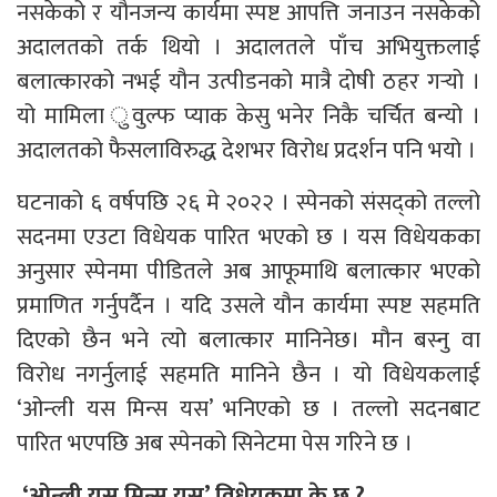
नसकेको र यौनजन्य कार्यमा स्पष्ट आपत्ति जनाउन नसकेको
अदालतको तर्क थियो । अदालतले पाँच अभियुक्तलाई
बलात्कारको नभई यौन उत्पीडनको मात्रै दोषी ठहर गर्‍यो ।
यो मामिला ुवुल्फ प्याक केसु भनेर निकै चर्चित बन्यो ।
अदालतको फैसलाविरुद्ध देशभर विरोध प्रदर्शन पनि भयो ।
घटनाको ६ वर्षपछि २६ मे २०२२ । स्पेनको संसद्को तल्लो
सदनमा एउटा विधेयक पारित भएको छ । यस विधेयकका
अनुसार स्पेनमा पीडितले अब आफूमाथि बलात्कार भएको
प्रमाणित गर्नुपर्दैन । यदि उसले यौन कार्यमा स्पष्ट सहमति
दिएको छैन भने त्यो बलात्कार मानिनेछ। मौन बस्नु वा
विरोध नगर्नुलाई सहमति मानिने छैन । यो विधेयकलाई
‘ओन्ली यस मिन्स यस’ भनिएको छ । तल्लो सदनबाट
पारित भएपछि अब स्पेनको सिनेटमा पेस गरिने छ ।
‘ओन्ली यस मिन्स यस’ विधेयकमा के छ ?