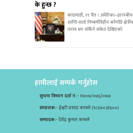
के हुन्छ ?
काठमाडौं, २९ चैत । अमेरिका–इरानबीच
शान्ति वार्ता निष्कर्षविहीन बनेपछि क्षेत्री
तनाव थप चर्किने संकेत देखिएको
हामीलाई सम्पर्क गर्नुहोस
सुचना बिभाग दर्ता नं
:- १७०७/०७६/०७७
संचालक
:- ईश्वरी प्रसाद काफ्ले (९८४४०३१६००)
सम्पादक
:- देवेंद्र कुमार काफ्ले