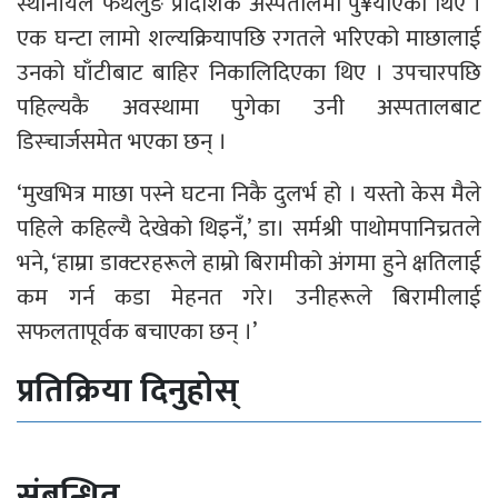
स्थानीयले फथलुङ प्रादेशिक अस्पतालमा पु¥याएका थिए ।
एक घन्टा लामो शल्यक्रियापछि रगतले भरिएको माछालाई
उनको घाँटीबाट बाहिर निकालिदिएका थिए । उपचारपछि
पहिल्यकै अवस्थामा पुगेका उनी अस्पतालबाट
डिस्चार्जसमेत भएका छन् ।
‘मुखभित्र माछा पस्ने घटना निकै दुलर्भ हो । यस्तो केस मैले
पहिले कहिल्यै देखेको थिइनँ,’ डा। सर्मश्री पाथोमपानिच्रतले
भने, ‘हाम्रा डाक्टरहरूले हाम्रो बिरामीको अंगमा हुने क्षतिलाई
कम गर्न कडा मेहनत गरे। उनीहरूले बिरामीलाई
सफलतापूर्वक बचाएका छन् ।’
प्रतिक्रिया दिनुहोस्
संबन्धित