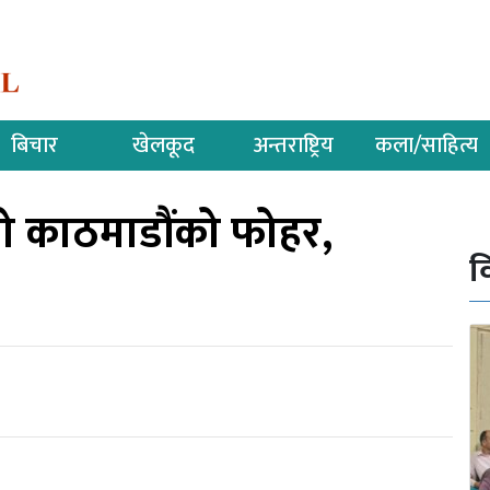
बिचार
खेलकूद
अन्तराष्ट्रिय
कला/साहित्य
यो काठमाडौंको फोहर,
व