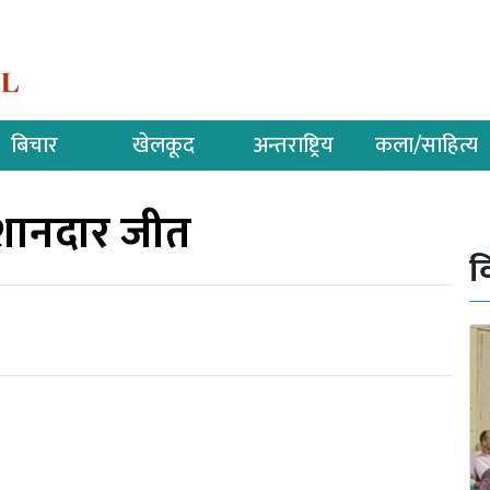
बिचार
खेलकूद
अन्तराष्ट्रिय
कला/साहित्य
शानदार जीत
व