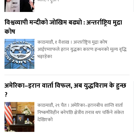
विश्वव्यापी मन्दीको जोखिम बढ्यो : अन्तर्राष्ट्रिय मुद्रा
कोष
काठमाडौं, १ वैशाख । अन्तर्राष्ट्रिय मुद्रा कोष
आईएमएफले इरान युद्धका कारण इन्धनको मूल्य वृद्धि
भइरहेका
अमेरिका–इरान वार्ता विफल, अब युद्धविराम के हुन्छ
?
काठमाडौं, २९ चैत । अमेरिका–इरानबीच शान्ति वार्ता
निष्कर्षविहीन बनेपछि क्षेत्रीय तनाव थप चर्किने संकेत
देखिएको