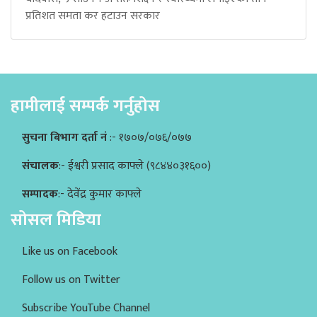
प्रतिशत समता कर हटाउन सरकार
हामीलाई सम्पर्क गर्नुहोस
सुचना बिभाग दर्ता नं
:- १७०७/०७६/०७७
संचालक
:- ईश्वरी प्रसाद काफ्ले (९८४४०३१६००)
सम्पादक
:- देवेंद्र कुमार काफ्ले
सोसल मिडिया
Like us on Facebook
Follow us on Twitter
Subscribe YouTube Channel