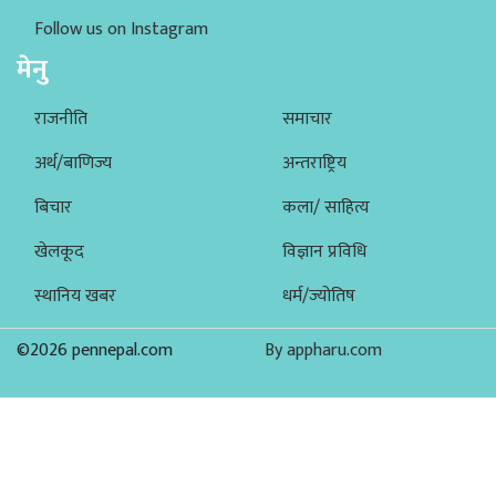
Follow us on Instagram
मेनु
राजनीति
समाचार
अर्थ/बाणिज्य
अन्तराष्ट्रिय
बिचार
कला/ साहित्य
खेलकूद
विज्ञान प्रविधि
स्थानिय खबर
धर्म/ज्योतिष
©2026 pennepal.com
By appharu.com