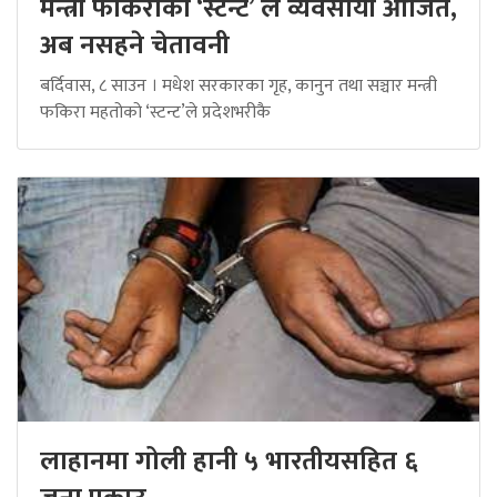
मन्त्री फकिराको ‘स्टन्ट’ ले व्यवसायी आजित,
अब नसहने चेतावनी
बर्दिवास, ८ साउन । मधेश सरकारका गृह, कानुन तथा सञ्चार मन्त्री
फकिरा महतोको ‘स्टन्ट’ले प्रदेशभरीकै
लाहानमा गोली हानी ५ भारतीयसहित ६