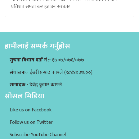
प्रतिशत समता कर हटाउन सरकार
हामीलाई सम्पर्क गर्नुहोस
सुचना बिभाग दर्ता नं
:- १७०७/०७६/०७७
संचालक
:- ईश्वरी प्रसाद काफ्ले (९८४४०३१६००)
सम्पादक
:- देवेंद्र कुमार काफ्ले
सोसल मिडिया
Like us on Facebook
Follow us on Twitter
Subscribe YouTube Channel