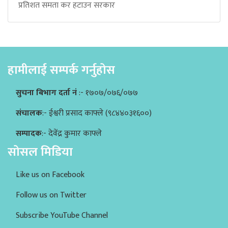
प्रतिशत समता कर हटाउन सरकार
हामीलाई सम्पर्क गर्नुहोस
सुचना बिभाग दर्ता नं
:- १७०७/०७६/०७७
संचालक
:- ईश्वरी प्रसाद काफ्ले (९८४४०३१६००)
सम्पादक
:- देवेंद्र कुमार काफ्ले
सोसल मिडिया
Like us on Facebook
Follow us on Twitter
Subscribe YouTube Channel