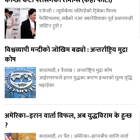
कान्छी केटी पेरीसँगको रोमान्स (केही फोटो)
एजेन्सी । न्यूयोर्कमा चलिरहेको ट्रिबेका फिल्म
फेस्टिभलमा, सबैको नजर क्यानेडियाका पूर्व प्रधानमन्त्री
जस्टिन ट्रुडो र
विश्वव्यापी मन्दीको जोखिम बढ्यो : अन्तर्राष्ट्रिय मुद्रा
कोष
काठमाडौं, १ वैशाख । अन्तर्राष्ट्रिय मुद्रा कोष
आईएमएफले इरान युद्धका कारण इन्धनको मूल्य वृद्धि
भइरहेका
अमेरिका–इरान वार्ता विफल, अब युद्धविराम के हुन्छ
?
काठमाडौं, २९ चैत । अमेरिका–इरानबीच शान्ति वार्ता