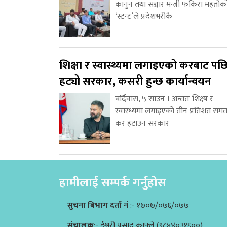
कानुन तथा सञ्चार मन्त्री फकिरा महतोक
‘स्टन्ट’ले प्रदेशभरीकै
शिक्षा र स्वास्थ्यमा लगाइएको करबाट पछ
हट्यो सरकार, कसरी हुन्छ कार्यान्वयन
बर्दिवास, ५ साउन । अन्ततः शिक्ष्ष र
स्वास्थ्यमा लगाइएको तीन प्रतिशत समत
कर हटाउन सरकार
हामीलाई सम्पर्क गर्नुहोस
सुचना बिभाग दर्ता नं
:- १७०७/०७६/०७७
संचालक
:- ईश्वरी प्रसाद काफ्ले (९८४४०३१६००)