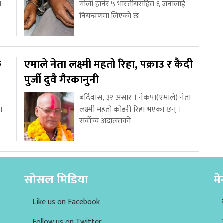
ो
गोली हानेर ५ भारतीयसहित ६ जनालाई
नियन्त्रणमा लिएको छ
ि
एमाले नेता लक्ष्मी महतो रिहा, पक्राउ र कैदी
पुर्जी दुवै गैरकानुनी
बर्दिवास, ३२ असार । नेकपा(एमाले) नेता
ा
लक्ष्मी महतो कोइरी रिहा भएका छन् ।
सर्वोच्च अदालतको
सोसल मिडिया
मे
Like us on Facebook
Follow us on Twitter