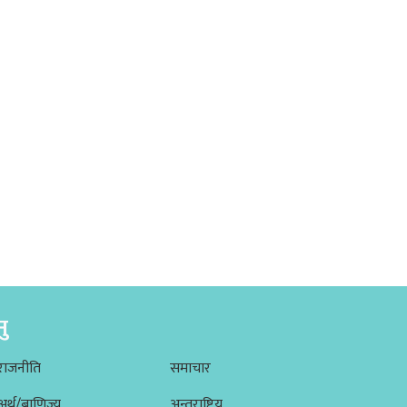
नु
राजनीति
समाचार
अर्थ/बाणिज्य
अन्तराष्ट्रिय