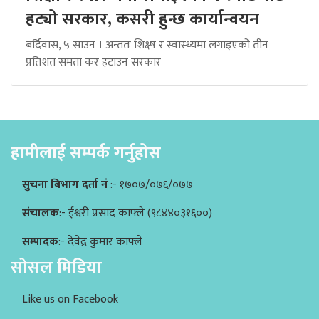
हट्यो सरकार, कसरी हुन्छ कार्यान्वयन
बर्दिवास, ५ साउन । अन्ततः शिक्ष्ष र स्वास्थ्यमा लगाइएको तीन
प्रतिशत समता कर हटाउन सरकार
हामीलाई सम्पर्क गर्नुहोस
सुचना बिभाग दर्ता नं
:- १७०७/०७६/०७७
संचालक
:- ईश्वरी प्रसाद काफ्ले (९८४४०३१६००)
सम्पादक
:- देवेंद्र कुमार काफ्ले
सोसल मिडिया
Like us on Facebook