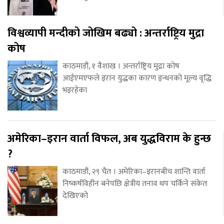
विश्वव्यापी मन्दीको जोखिम बढ्यो : अन्तर्राष्ट्रिय मुद्रा
कोष
काठमाडौं, १ वैशाख । अन्तर्राष्ट्रिय मुद्रा कोष
आईएमएफले इरान युद्धका कारण इन्धनको मूल्य वृद्धि
भइरहेका
अमेरिका–इरान वार्ता विफल, अब युद्धविराम के हुन्छ
?
काठमाडौं, २९ चैत । अमेरिका–इरानबीच शान्ति वार्ता
निष्कर्षविहीन बनेपछि क्षेत्रीय तनाव थप चर्किने संकेत
देखिएको