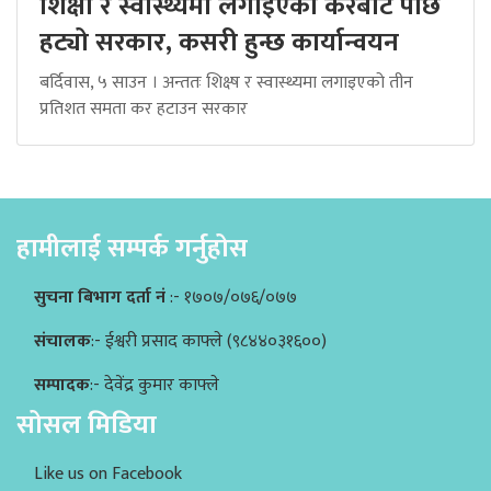
शिक्षा र स्वास्थ्यमा लगाइएको करबाट पछि
हट्यो सरकार, कसरी हुन्छ कार्यान्वयन
बर्दिवास, ५ साउन । अन्ततः शिक्ष्ष र स्वास्थ्यमा लगाइएको तीन
प्रतिशत समता कर हटाउन सरकार
हामीलाई सम्पर्क गर्नुहोस
सुचना बिभाग दर्ता नं
:- १७०७/०७६/०७७
संचालक
:- ईश्वरी प्रसाद काफ्ले (९८४४०३१६००)
सम्पादक
:- देवेंद्र कुमार काफ्ले
सोसल मिडिया
Like us on Facebook