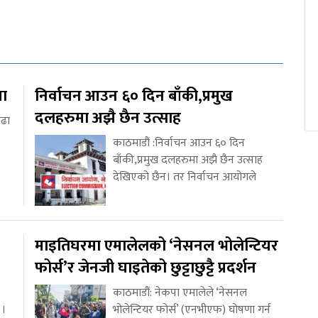
था
निर्वाचन आउन ६० दिन बाँकी,प्रमुख
दलहरुमा अझै छैन उत्साह
ाढा
काठमाडौं :निर्वाचन आउन ६० दिन
बाँकी,प्रमुख दलहरुमा अझै छैन उत्साह
देखिएको छैन। तर निर्वाचन आयोगले
माइतिघरमा एमालेलको ‘नेसनल भोलेन्टियर
फोर्स’र जेनजी घाइतेको छुट्टाछुट्टै प्रदर्शन
काठमाडौं: नेकपा एमालेले ‘नेसनल
 ।
भोलेन्टियर फोर्स’ (एनभीएफ) घोषणा गर्न