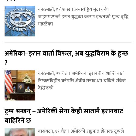
काठमाडौं, १ वैशाख । अन्तर्राष्ट्रिय मुद्रा कोष
आईएमएफले इरान युद्धका कारण इन्धनको मूल्य वृद्धि
भइरहेका
अमेरिका–इरान वार्ता विफल, अब युद्धविराम के हुन्छ
?
काठमाडौं, २९ चैत । अमेरिका–इरानबीच शान्ति वार्ता
निष्कर्षविहीन बनेपछि क्षेत्रीय तनाव थप चर्किने संकेत
देखिएको
ट्रम्प भन्छन् – अमेरिकी सेना केही सातामै इरानबाट
बाहिरिने छ
वासंगटन, १९ चैत । अमेरिकी राष्ट्रपति डोनाल्ड ट्रम्पले