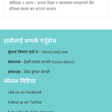
बर्दिवास, ५ साउन । अन्ततः शिक्ष्ष र स्वास्थ्यमा लगाइएको तीन
प्रतिशत समता कर हटाउन सरकार
हामीलाई सम्पर्क गर्नुहोस
सुचना बिभाग दर्ता नं
:- १७०७/०७६/०७७
संचालक
:- ईश्वरी प्रसाद काफ्ले (९८४४०३१६००)
सम्पादक
:- देवेंद्र कुमार काफ्ले
सोसल मिडिया
Like us on Facebook
Follow us on Twitter