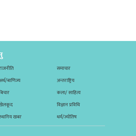
नु
राजनीति
समाचार
अर्थ/बाणिज्य
अन्तराष्ट्रिय
बिचार
कला/ साहित्य
खेलकूद
विज्ञान प्रविधि
स्थानिय खबर
धर्म/ज्योतिष