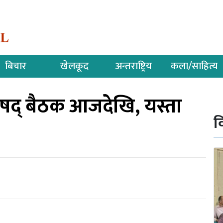
बिचार
खेलकूद
अन्तराष्ट्रिय
कला/साहित्य
िषद् बैठक आजदेखि, यस्ता
व