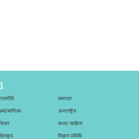
नु
राजनीति
समाचार
अर्थ/बाणिज्य
अन्तराष्ट्रिय
बिचार
कला/ साहित्य
खेलकूद
विज्ञान प्रविधि