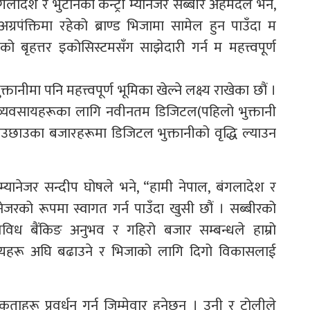
लादेश र भुटानका कन्ट्री म्यानेजर सब्बीर अहमदले भने,
्रपंक्तिमा रहेको ब्राण्ड भिजामा सामेल हुन पाउँदा म
 बृहत्तर इकोसिस्टमसँग साझेदारी गर्न म महत्त्वपूर्ण
नीमा पनि महत्त्वपूर्ण भूमिका खेल्ने लक्ष्य राखेका छौं ।
 व्यवसायहरूका लागि नवीनतम डिजिटल(पहिलो भुक्तानी
ेउछाउका बजारहरूमा डिजिटल भुक्तानीको वृद्धि ल्याउन
ी म्यानेजर सन्दीप घोषले भने, “हामी नेपाल, बंगलादेश र
ेजरको रूपमा स्वागत गर्न पाउँदा खुसी छौं । सब्बीरको
विध बैंकिङ अनुभव र गहिरो बजार सम्बन्धले हाम्रो
्देश्यहरू अघि बढाउने र भिजाको लागि दिगो विकासलाई
ाहरू प्रवर्धन गर्न जिम्मेवार हुनेछन् । उनी र टोलीले