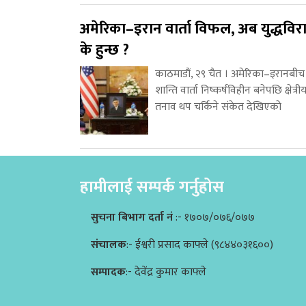
अमेरिका–इरान वार्ता विफल, अब युद्धविर
के हुन्छ ?
काठमाडौं, २९ चैत । अमेरिका–इरानबीच
शान्ति वार्ता निष्कर्षविहीन बनेपछि क्षेत्री
तनाव थप चर्किने संकेत देखिएको
हामीलाई सम्पर्क गर्नुहोस
सुचना बिभाग दर्ता नं
:- १७०७/०७६/०७७
संचालक
:- ईश्वरी प्रसाद काफ्ले (९८४४०३१६००)
सम्पादक
:- देवेंद्र कुमार काफ्ले