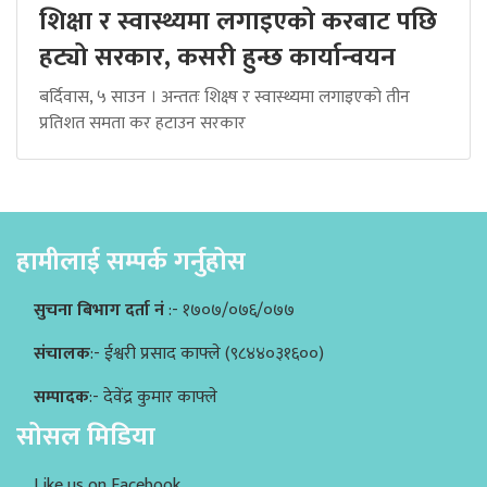
शिक्षा र स्वास्थ्यमा लगाइएको करबाट पछि
हट्यो सरकार, कसरी हुन्छ कार्यान्वयन
बर्दिवास, ५ साउन । अन्ततः शिक्ष्ष र स्वास्थ्यमा लगाइएको तीन
प्रतिशत समता कर हटाउन सरकार
हामीलाई सम्पर्क गर्नुहोस
सुचना बिभाग दर्ता नं
:- १७०७/०७६/०७७
संचालक
:- ईश्वरी प्रसाद काफ्ले (९८४४०३१६००)
सम्पादक
:- देवेंद्र कुमार काफ्ले
सोसल मिडिया
Like us on Facebook