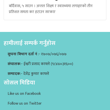
बर्दिवास, ५ साउन । अन्ततः शिक्ष्ष र स्वास्थ्यमा लगाइएको तीन
प्रतिशत समता कर हटाउन सरकार
हामीलाई सम्पर्क गर्नुहोस
सुचना बिभाग दर्ता नं
:- १७०७/०७६/०७७
संचालक
:- ईश्वरी प्रसाद काफ्ले (९८४४०३१६००)
सम्पादक
:- देवेंद्र कुमार काफ्ले
सोसल मिडिया
Like us on Facebook
Follow us on Twitter