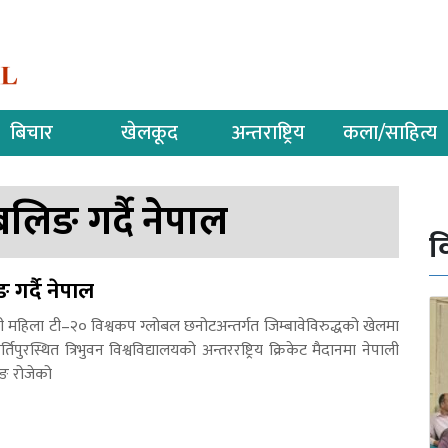
बिचार
खेलकूद
अन्तराष्ट्रिय
कला/साहित्य
 बलिङ गर्दै नेपाल
व
ङ गर्दै नेपाल
महिला टी–२० विश्वकप ग्लोबल छनोटअन्तर्गत जिम्बावेविरुद्धको खेलमा
पुरस्थित त्रिभुवन विश्वविद्यालयको अन्तररष्ट्रिय क्रिकेट मैदानमा नेपाली
ङ रोजेको