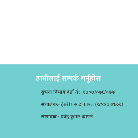
हामीलाई सम्पर्क गर्नुहोस
सुचना बिभाग दर्ता नं
:- १७०७/०७६/०७७
संचालक
:- ईश्वरी प्रसाद काफ्ले (९८४४०३१६००)
सम्पादक
:- देवेंद्र कुमार काफ्ले