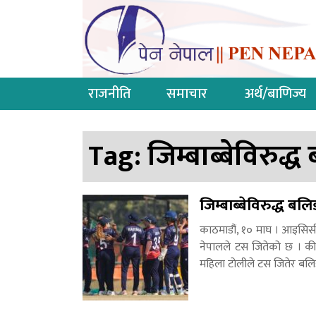
राजनीति
समाचार
अर्थ/बाणिज्य
Tag:
जिम्बाब्बेविरुद्ध
जिम्बाब्बेविरुद्ध बलि
काठमाडौं, १० माघ । आइसिसी 
नेपालले टस जितेको छ । कीर्ति
महिला टोलीले टस जितेर बलि