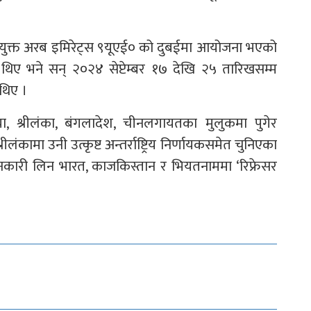
संयुक्त अरब इमिरेट्स ९यूएई० को दुबईमा आयोजना भएको
ण गरेका थिए भने सन् २०२४ सेप्टेम्बर १७ देखि २५ तारिखसम्म
 थिए ।
या, श्रीलंका, बंगलादेश, चीनलगायतका मुलुकमा पुगेर
लंकामा उनी उत्कृष्ट अन्तर्राष्ट्रिय निर्णायकसमेत चुनिएका
ानकारी लिन भारत, काजकिस्तान र भियतनाममा ‘रिफ्रेसर