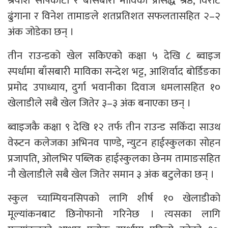
श्रेयांश सापकोटा र बाँसबारी माविका प्रसिद्ध श्रेष्ठ, विराट
ढुंगाना र विनेश तामाङले शतप्रतिशत सफलतासहित २–२
अंक जोडेका छन् ।
तीन राउन्डको खेल सकिएको कक्षा ५ देखि ८ ब्वाइज
स्पर्धामा बाँसबारी माविका सन्देश भट्ट, आशिर्वाद बोर्डिङका
प्रमोद उपाध्याय, दुर्गा भवानीका दिवाज धमलासहित १०
खेलाडीले सबै खेल जितेर ३–३ अंक बनाएका छन् ।
ब्वाइजकै कक्षा ९ देखि १२ तर्फ तीन राउन्ड सकिँदा साउथ
वेस्र्टन कलेजका अभिनव पाण्डे, न्युटन हाईस्कुलका सोहन
प्रजापति, ओलभिर पब्लिक हाईस्कुलका छेनम तामाङसहित
नौ खेलाडीले सबै खेल जितेर समान ३ अंक बटुलेका छन् ।
स्कुल च्याम्पियनसिपको लागि शीर्ष १० खेलाडीको
मूल्यांकनबाट छिनोफानो गरिनेछ । त्यसका लागि