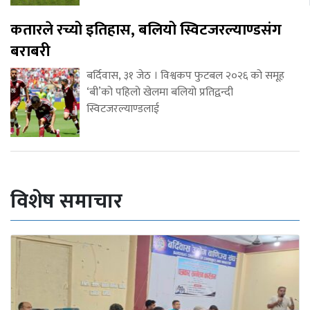
कतारले रच्यो इतिहास, बलियो स्विटजरल्याण्डसंग
बराबरी
बर्दिवास, ३१ जेठ । विश्वकप फुटबल २०२६ को समूह
‘बी’को पहिलो खेलमा बलियो प्रतिद्वन्दी
स्विटजरल्याण्डलाई
विशेष समाचार