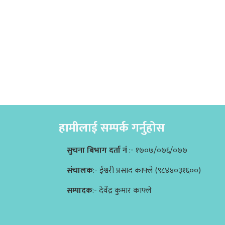
हामीलाई सम्पर्क गर्नुहोस
सुचना बिभाग दर्ता नं
:- १७०७/०७६/०७७
संचालक
:- ईश्वरी प्रसाद काफ्ले (९८४४०३१६००)
सम्पादक
:- देवेंद्र कुमार काफ्ले