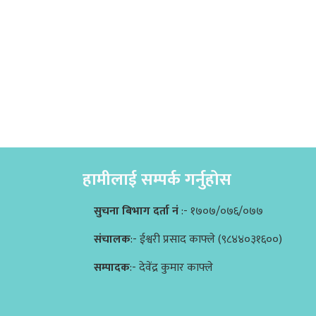
हामीलाई सम्पर्क गर्नुहोस
सुचना बिभाग दर्ता नं
:- १७०७/०७६/०७७
संचालक
:- ईश्वरी प्रसाद काफ्ले (९८४४०३१६००)
सम्पादक
:- देवेंद्र कुमार काफ्ले