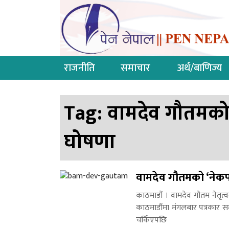
राजनीति
समाचार
अर्थ/बाणिज्य
Tag:
वामदेव गौतमको ‘न
घोषणा
वामदेव गौतमको ‘नेकपा र
काठमाडौं । वामदेव गौतम नेतृत्व
काठमाडौंमा मंगलबार पत्रकार सम्
चर्किएपछि