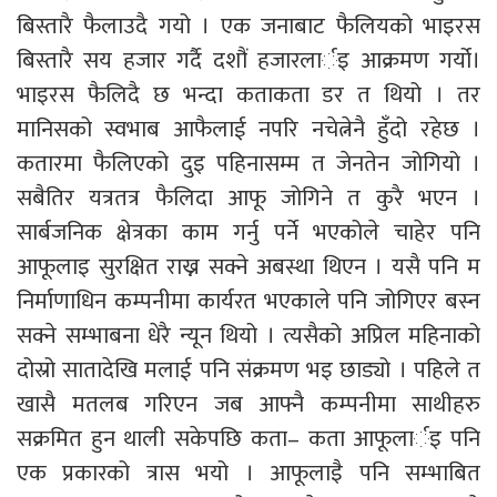
बिस्तारै फैलाउदै गयो । एक जनाबाट फैलियको भाइरस
बिस्तारै सय हजार गर्दै दशौं हजारलार्इ आक्रमण गर्यो।
भाइरस फैलिदै छ भन्दा कताकता डर त थियो । तर
मानिसको स्वभाब आफैलाई नपरि नचेत्नेनै हुँदो रहेछ ।
कतारमा फैलिएको दुइ पहिनासम्म त जेनतेन जोगियो ।
सबैतिर यत्रतत्र फैलिदा आफू जोगिने त कुरै भएन ।
सार्बजनिक क्षेत्रका काम गर्नु पर्ने भएकोले चाहेर पनि
आफूलाइ सुरक्षित राख्न सक्ने अबस्था थिएन । यसै पनि म
निर्माणाधिन कम्पनीमा कार्यरत भएकाले पनि जोगिएर बस्न
सक्ने सम्भाबना धेरै न्यून थियो । त्यसैको अप्रिल महिनाको
दोस्रो सातादेखि मलाई पनि संक्रमण भइ छाड्यो । पहिले त
खासै मतलब गरिएन जब आफ्नै कम्पनीमा साथीहरु
सक्रमित हुन थाली सकेपछि कता– कता आफूलार्इ पनि
एक प्रकारको त्रास भयो । आफूलाइै पनि सम्भाबित