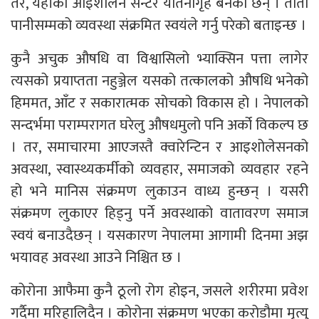
तर, यहाँका आइशोलन सेन्टर यातनागृह बनेका छन् । तातो
पानीसम्मको व्यवस्था संक्रमित स्वयंले गर्नु परेको बताइन्छ ।
कुनै अचुक औषधि वा विश्वासिलो भ्याक्सिन पत्ता लागेर
त्यसको प्रयाप्तता नहुञ्जेल यसको तत्कालको औषधि भनेको
हिममत, आँट र सकारात्मक सोचको विकास हो । नेपालको
सन्दर्भमा पराम्परागत घरेलु औषधमुलो पनि अर्को विकल्प छ
। तर, समाचारमा आएजस्तै क्वारेन्टिन र आइशोलेसनको
अवस्था, स्वास्थ्यकर्मीको व्यवहार, समाजको व्यवहार रहने
हो भने मानिस संक्रमण लुकाउन वाध्य हुन्छन् । यसरी
संक्रमण लुकाएर हिड्नु पर्ने अवस्थाको वातावरण समाज
स्वयं बनाउदैछन् । यसकारण नेपालमा आगामी दिनमा अझ
भयावह अवस्था आउने निश्चित छ ।
कोरोना आफैमा कुनै ठूलो रोग होइन, जसले शरीरमा प्रवेश
गर्दैमा मरिहालिदैन । कोरोना संक्रमण भएका करोडौमा मृत्यु