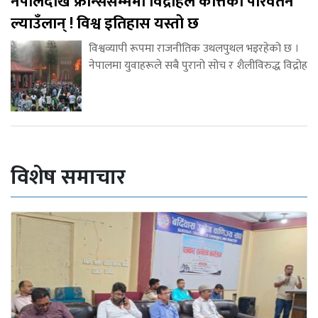
नेपालदेखि फ्रान्ससम्ममा विद्रोहले कत्तिको परिवर्तन
ल्याउँलान् ! विश्व इतिहास यस्तो छ
विश्वव्यापी रूपमा राजनीतिक उथलपुथल भइरहेको छ ।
नेपालमा युवाहरूले सबै पुरानो सोच र शैलीविरुद्ध विद्रोह
विशेष समाचार