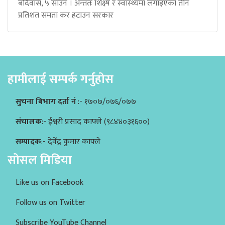
बर्दिवास, ५ साउन । अन्ततः शिक्ष्ष र स्वास्थ्यमा लगाइएको तीन
प्रतिशत समता कर हटाउन सरकार
हामीलाई सम्पर्क गर्नुहोस
सुचना बिभाग दर्ता नं
:- १७०७/०७६/०७७
संचालक
:- ईश्वरी प्रसाद काफ्ले (९८४४०३१६००)
सम्पादक
:- देवेंद्र कुमार काफ्ले
सोसल मिडिया
Like us on Facebook
Follow us on Twitter
Subscribe YouTube Channel