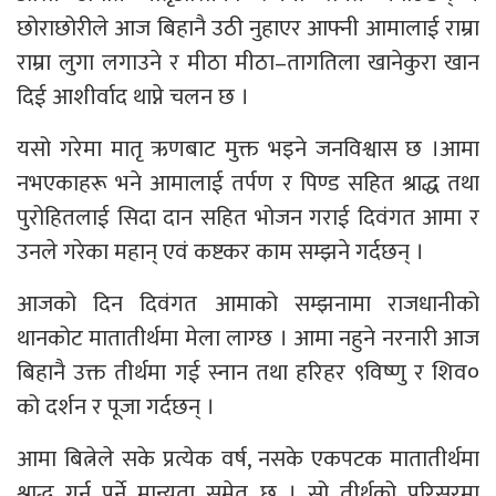
छोराछोरीले आज बिहानै उठी नुहाएर आफ्नी आमालाई राम्रा
राम्रा लुगा लगाउने र मीठा मीठा–तागतिला खानेकुरा खान
दिई आशीर्वाद थाप्ने चलन छ ।
यसो गरेमा मातृ ऋणबाट मुक्त भइने जनविश्वास छ ।आमा
नभएकाहरू भने आमालाई तर्पण र पिण्ड सहित श्राद्ध तथा
पुरोहितलाई सिदा दान सहित भोजन गराई दिवंगत आमा र
उनले गरेका महान् एवं कष्टकर काम सम्झने गर्दछन् ।
आजको दिन दिवंगत आमाको सम्झनामा राजधानीको
थानकोट मातातीर्थमा मेला लाग्छ । आमा नहुने नरनारी आज
बिहानै उक्त तीर्थमा गई स्नान तथा हरिहर ९विष्णु र शिव०
को दर्शन र पूजा गर्दछन् ।
आमा बित्नेले सके प्रत्येक वर्ष, नसके एकपटक मातातीर्थमा
श्राद्ध गर्नु पर्ने मान्यता समेत छ । सो तीर्थको परिसरमा