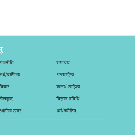
नु
राजनीति
समाचार
अर्थ/बाणिज्य
अन्तराष्ट्रिय
बिचार
कला/ साहित्य
खेलकूद
विज्ञान प्रविधि
स्थानिय खबर
धर्म/ज्योतिष