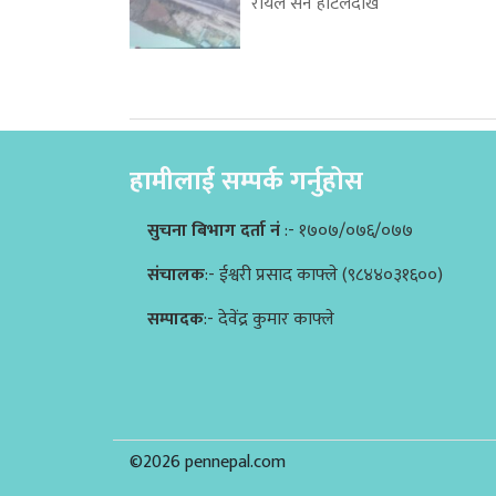
रोयल सेन होटलदेखि
हामीलाई सम्पर्क गर्नुहोस
सुचना बिभाग दर्ता नं
:- १७०७/०७६/०७७
संचालक
:- ईश्वरी प्रसाद काफ्ले (९८४४०३१६००)
सम्पादक
:- देवेंद्र कुमार काफ्ले
©2026 pennepal.com