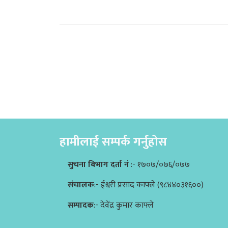
हामीलाई सम्पर्क गर्नुहोस
सुचना बिभाग दर्ता नं
:- १७०७/०७६/०७७
संचालक
:- ईश्वरी प्रसाद काफ्ले (९८४४०३१६००)
सम्पादक
:- देवेंद्र कुमार काफ्ले