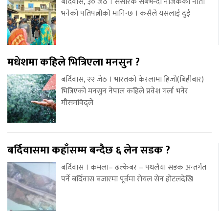
बर्दिवास, ३० जेठ । संसारकै सबैभन्दा नजिकको नाता
भनेको पतिपत्नीको मानिन्छ । कसैले यसलाई दुई
मधेशमा कहिले भित्रिएला मनसुन ?
बर्दिवास, २२ जेठ । भारतको केरलामा हिजो(बिहीबार)
भित्रिएको मनसुन नेपाल कहिले प्रवेश गर्ला भनेर
मौसमविद्ले
बर्दिवासमा कहाँसम्म बन्दैछ ६ लेन सडक ?
बर्दिवास । कमला– ढल्केबर – पथलैया सडक अन्तर्गत
पर्ने बर्दिवास बजारमा पूर्वमा रोयल सेन होटलदेखि