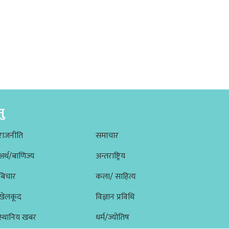
नु
राजनीति
समाचार
अर्थ/बाणिज्य
अन्तराष्ट्रिय
बिचार
कला/ साहित्य
खेलकूद
विज्ञान प्रविधि
स्थानिय खबर
धर्म/ज्योतिष